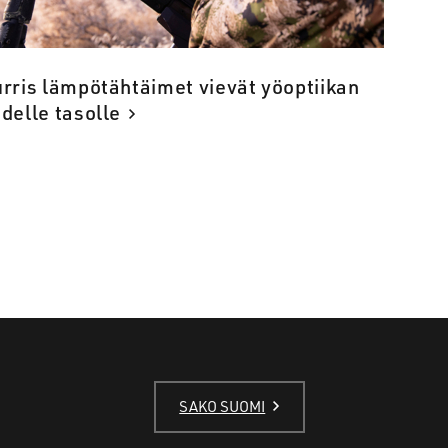
rris lämpötähtäimet vievät yöoptiikan
delle tasolle
SAKO SUOMI