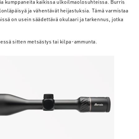
via kumppaneita kaikissa ulkoilmaolosuhteissa. Burris
valonläpäisyä ja vähentävät heijastuksia. Tämä varmistaa
issä on usein säädettävä okulaari ja tarkennus, jotka
seessä sitten metsästys tai kilpa-ammunta.