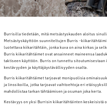
Burrisilla tiedetään, mitä metsästyskauden aloitus sinull
Metsästyskäyttöön suunniteltujen Burris -kiikaritähtäimi
luotettava kiikaritähtäin, jonka kuva on aina kirkas ja se
Burris kiikaritähtäimet ovat ansainneet maineensa laadu
taktiseen käyttöön. Burris on tunnettu sitoutumisestaan 
kestävyyden ja käyttäjäystävällisyyden osalta.
Burris kiikaritähtäimet tarjoavat monipuolisia ominaisuuks
ja linssikoilla, jotka tarjoavat vaihtoehtoja eri etäisyyks
mahdollistaa tarkan tähtäämisen ja osuman joka kerta.
Kestävyys on yksi Burrisin kiikaritähtäinten keskeisistä 