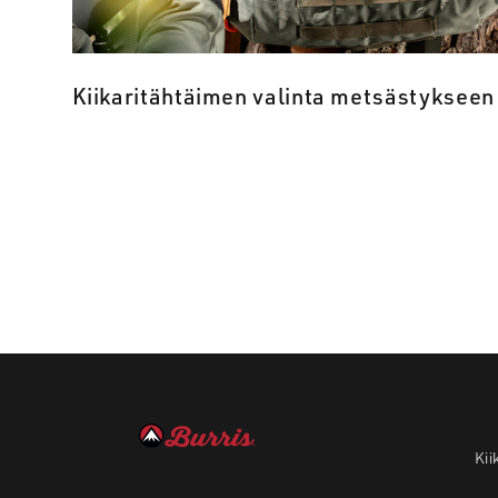
Kiikaritähtäimen valinta metsästykseen
Kii