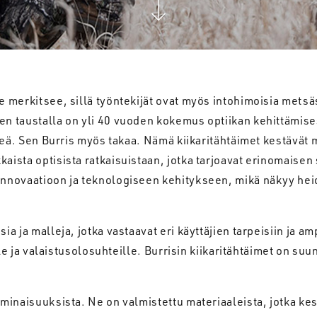
e merkitsee, sillä työntekijät ovat myös intohimoisia metsä
en taustalla on yli 40 vuoden kokemus optiikan kehittämisest
lkeä. Sen Burris myös takaa. Nämä kiikaritähtäimet kestävät 
kkaista optisista ratkaisuistaan, jotka tarjoavat erinomai
innovaatioon ja teknologiseen kehitykseen, mikä näkyy heid
ia ja malleja, jotka vastaavat eri käyttäjien tarpeisiin ja 
ille ja valaistusolosuhteille. Burrisin kiikaritähtäimet on su
ominaisuuksista. Ne on valmistettu materiaaleista, jotka kes