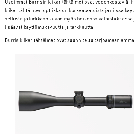
Useimmat Burrisin kiikaritähtäimet ovat vedenkestäviä, h
kiikaritähtäinten optiikka on korkealaatuista ja niissä k
selkeän ja kirkkaan kuvan myös heikossa valaistuksessa ja
lisäävät käyttömukavuutta ja tarkkuutta.
Burris kiikaritähtäimet ovat suunniteltu tarjoamaan ammat