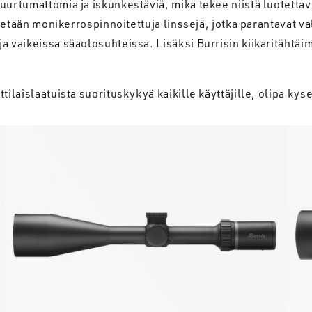
uurtumattomia ja iskunkestäviä, mikä tekee niistä luotetta
äytetään monikerrospinnoitettuja linssejä, jotka parantavat 
 vaikeissa sääolosuhteissa. Lisäksi Burrisin kiikaritähtäim
tilaislaatuista suorituskykyä kaikille käyttäjille, olipa ky