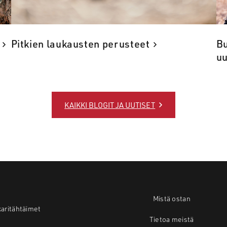
Pitkien laukausten perusteet
Bu
uu
KAIKKI BLOGIT JA UUTISET
Mistä ostan
karitähtäimet
Tietoa meistä