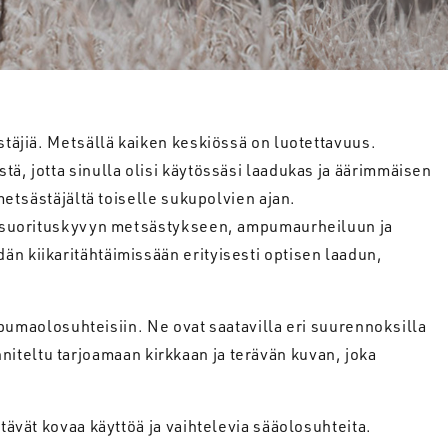
stäjiä. Metsällä kaiken keskiössä on luotettavuus.
ä, jotta sinulla olisi käytössäsi laadukas ja äärimmäisen
metsästäjältä toiselle sukupolvien ajan.
sen suorituskyvyn metsästykseen, ampumaurheiluun ja
än kiikaritähtäimissään erityisesti optisen laadun,
ampumaolosuhteisiin. Ne ovat saatavilla eri suurennoksilla
unniteltu tarjoamaan kirkkaan ja terävän kuvan, joka
tävät kovaa käyttöä ja vaihtelevia sääolosuhteita.