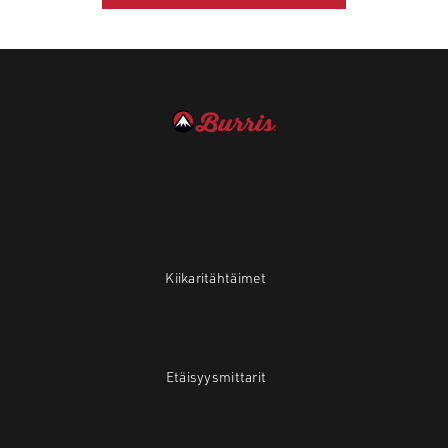
Kiikaritähtäimet
Etäisyysmittarit