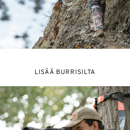
LISÄÄ BURRISILTA