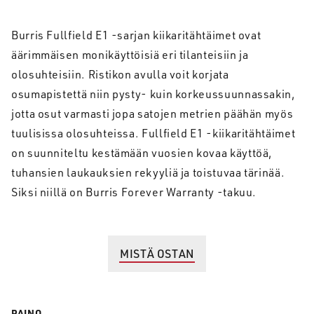
Burris Fullfield E1 -sarjan kiikaritähtäimet ovat
äärimmäisen monikäyttöisiä eri tilanteisiin ja
olosuhteisiin. Ristikon avulla voit korjata
osumapistettä niin pysty- kuin korkeussuunnassakin,
jotta osut varmasti jopa satojen metrien päähän myös
tuulisissa olosuhteissa. Fullfield E1 -kiikaritähtäimet
on suunniteltu kestämään vuosien kovaa käyttöä,
tuhansien laukauksien rekyyliä ja toistuvaa tärinää.
Siksi niillä on Burris Forever Warranty -takuu.
MISTÄ OSTAN
PAINO