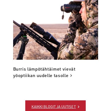
Burris lämpötähtäimet vievät
yöoptiikan uudelle tasolle
KAIKKI BLOGIT JA UUTISET